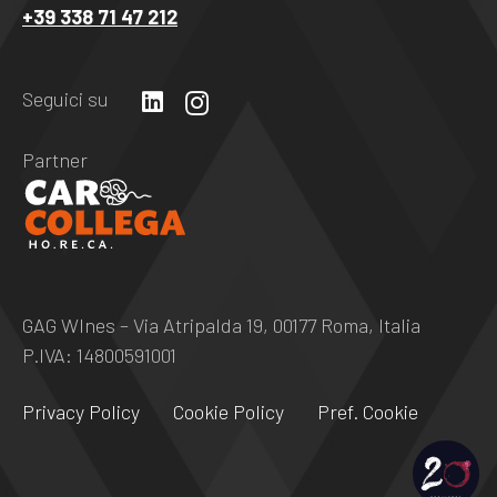
+39 338 71 47 212
essere
lasciato
vuoto
Seguici su
Partner
GAG WInes – Via Atripalda 19, 00177 Roma, Italia
P.IVA: 14800591001
Privacy Policy
Cookie Policy
Pref. Cookie