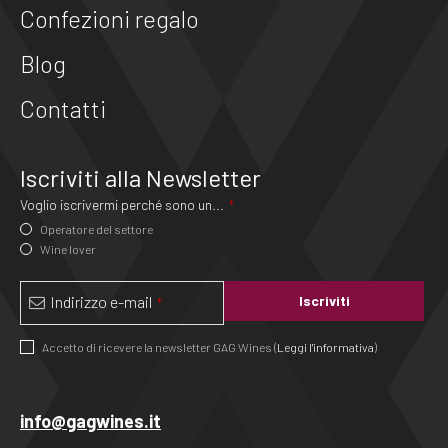
Confezioni regalo
Blog
Contatti
Iscriviti alla Newsletter
Voglio iscrivermi perché sono un...
*
Operatore del settore
Wine lover
Indirizzo e-mail
Iscriviti
*
Accetto di ricevere la newsletter GAG Wines (
Leggi l'informativa
)
Questo
campo
info@gagwines.it
deve