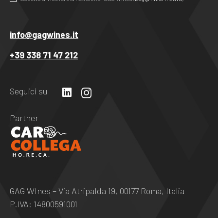
Questo
campo
info@gagwines.it
deve
+39 338 71 47 212
essere
lasciato
vuoto
Seguici su
Partner
GAG WInes – Via Atripalda 19, 00177 Roma, Italia
P.IVA: 14800591001