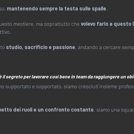
so,
mantenendo sempre la testa sulle spalle
.
questo mestiere, ma soprattutto che
volevo farlo a questo l
tivo.
nto
studio, sacrificio e passione
, andando a cercare sempr
 è il segreto per lavorare così bene in team da raggiungere un ob
anno supportato e sopportato, siamo cresciuti insieme prof
petto dei ruoli e un confronto costante
, siamo una squad