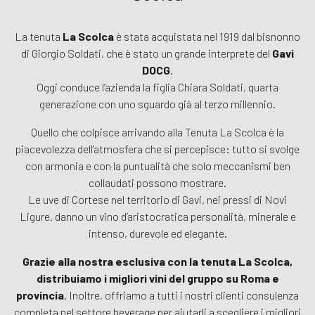
La tenuta
La Scolca
è stata acquistata nel 1919 dal bisnonno
di Giorgio Soldati, che è stato un grande interprete del
Gavi
DOCG
.
Oggi conduce l’azienda la figlia Chiara Soldati, quarta
generazione con uno sguardo già al terzo millennio.
Quello che colpisce arrivando alla Tenuta La Scolca è la
piacevolezza dell’atmosfera che si percepisce: tutto si svolge
con armonia e con la puntualità che solo meccanismi ben
collaudati possono mostrare.
Le uve di Cortese nel territorio di Gavi, nei pressi di Novi
Ligure, danno un vino d’aristocratica personalità, minerale e
intenso, durevole ed elegante.
Grazie alla nostra esclusiva con la tenuta La Scolca,
distribuiamo i migliori vini del gruppo su Roma e
provincia
. Inoltre, offriamo a tutti i nostri clienti consulenza
completa nel settore beverage per aiutarli a scegliere i migliori