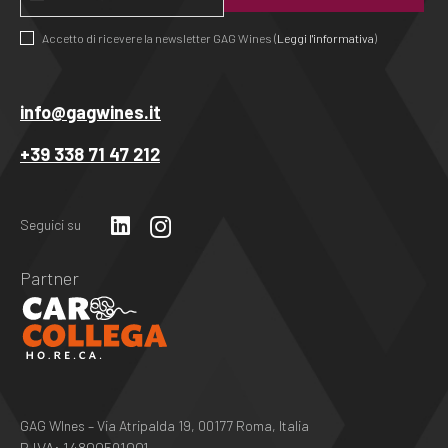
Accetto di ricevere la newsletter GAG Wines (
Leggi l'informativa
)
Questo
campo
info@gagwines.it
deve
+39 338 71 47 212
essere
lasciato
vuoto
Seguici su
Partner
GAG WInes – Via Atripalda 19, 00177 Roma, Italia
P.IVA: 14800591001