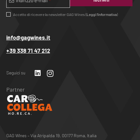
Indirizzo e-mail
*
Accetto di ricevere la newsletter GAG Wines (
Leggi l'informativa
)
Questo
campo
info@gagwines.it
deve
+39 338 71 47 212
essere
lasciato
vuoto
Seguici su
Partner
GAG WInes – Via Atripalda 19, 00177 Roma, Italia