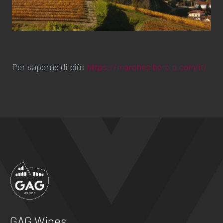
Per saperne di più:
https://marchesibarolo.com/it/
GAG Wines