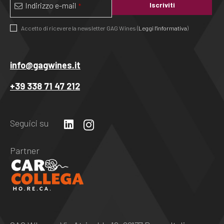
Indirizzo e-mail
Iscriviti
*
Accetto di ricevere la newsletter GAG Wines (
Leggi l'informativa
)
Questo
campo
info@gagwines.it
deve
+39 338 71 47 212
essere
lasciato
vuoto
Seguici su
Partner