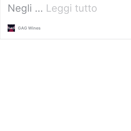
Alla
Negli …
Leggi tutto
scoperta
dei
vini
GAG Wines
naturali